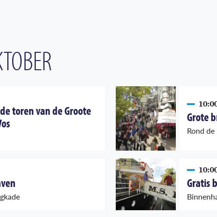
KTOBER
10:00
 de toren van de Groote
Grote b
Vos
Rond de 
10:00
aven
Gratis 
ngkade
Binnenha