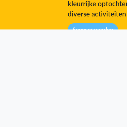
kleurrijke optocht
diverse activiteiten
Sponsor worden
steun f
Steun ons