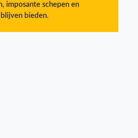
en, imposante schepen en
 blijven bieden.
urieade