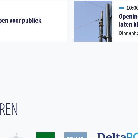
10:00
Opening
open voor publiek
laten k
Binnenh
REN