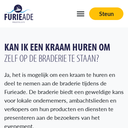
Steun
Navigation
Schepen
KAN IK EEN KRAAM HUREN OM
ZELF OP DE BRADERIE TE STAAN?
Aftermovies
Sponsoren
Ja, het is mogelijk om een kraam te huren en
Vrienden aan boord
deel te nemen aan de braderie tijdens de
Organisatie
Furieade. De braderie biedt een geweldige kans
voor lokale ondernemers, ambachtslieden en
Contact
verkopers om hun producten en diensten te
presenteren aan de bezoekers van het
evenement.