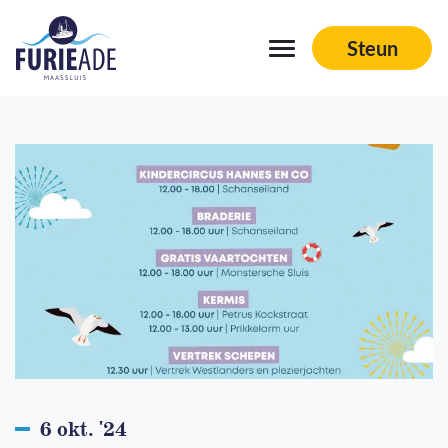
Steun
Navigation
Schepen
Aftermovies
Sponsoren
Vrienden aan boord
Organisatie
Contact
6 okt. '24