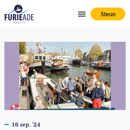
Steun
Navigation
Schepen
Aftermovies
Sponsoren
Vrienden aan boord
Organisatie
Contact
16 sep. '24