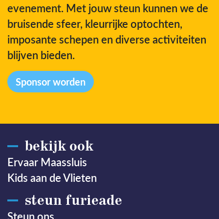
evenement. Met jouw steun kunnen we de
bruisende sfeer, kleurrijke optochten,
imposante schepen en diverse activiteiten
blijven bieden.
Sponsor worden
bekijk ook
Ervaar Maassluis
Kids aan de Vlieten
steun furieade
Steun ons