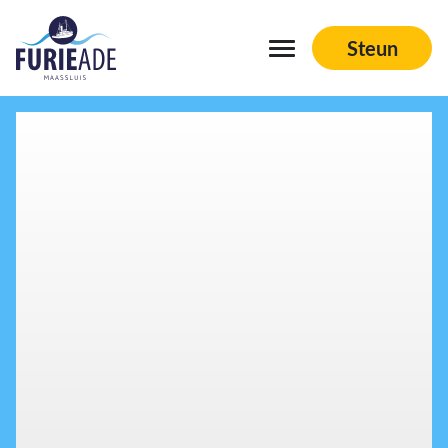
Steun
Navigation
Schepen
Aftermovies
Sponsoren
Vrienden aan boord
Organisatie
Contact